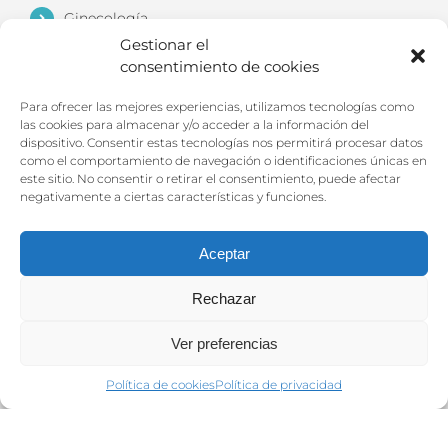
Ginecología
Gestionar el
Fisioterapia
consentimiento de cookies
Osteopatía
Para ofrecer las mejores experiencias, utilizamos tecnologías como
Podología
las cookies para almacenar y/o acceder a la información del
dispositivo. Consentir estas tecnologías nos permitirá procesar datos
Medicina estética
como el comportamiento de navegación o identificaciones únicas en
este sitio. No consentir o retirar el consentimiento, puede afectar
Psicología
negativamente a ciertas características y funciones.
Traumatología
Alergología
Aceptar
Neurología
Rechazar
Contacto
Ver preferencias
Política de cookies
Política de privacidad
CLÍNICA MÉDICA FUENGIROLA
C/ Alberto Morgenstern, nº2