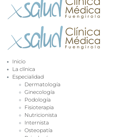
Inicio
La clínica
Especialidad
Dermatología
Ginecología
Podología
Fisioterapia
Nutricionista
Internista
Osteopatía